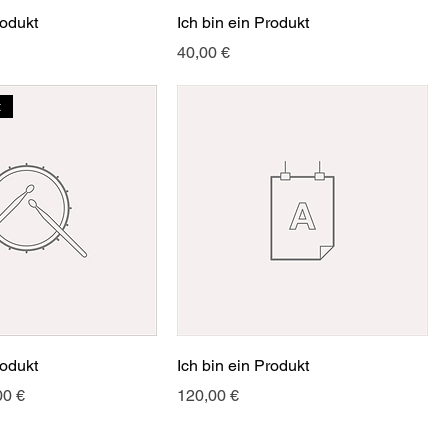
rodukt
Ich bin ein Produkt
Preis
40,00 €
t
rodukt
Ich bin ein Produkt
s
e-Preis
Preis
00 €
120,00 €