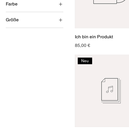
Farbe
Größe
L
Ich bin ein Produkt
M
Preis
85,00 €
S
Neu