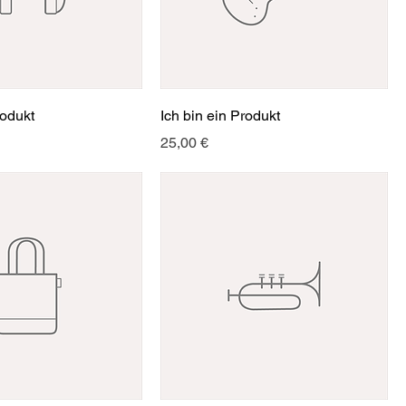
rodukt
Ich bin ein Produkt
Preis
25,00 €