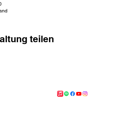
0
and
altung teilen
©2025 Nico Gutu