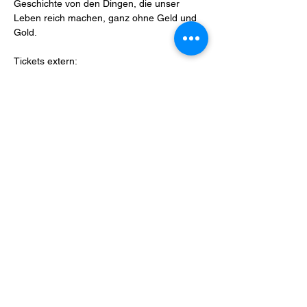
Geschichte von den Dingen, die unser 
Leben reich machen, ganz ohne Geld und 
Gold.

Tickets extern: 
https://dtsinhousesales2.derticketservice.de
/theaterbonn.webshop/webticket/seatmap?
eventId=9970
Share this event
Impressum
Privacy Policy